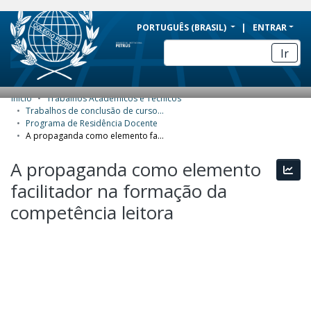
BRAZIL
PORTUGUÊS (BRASIL)
ENTRAR
Simplifique!
Ir
Comunica BR
Participe
Início
Trabalhos Acadêmicos e Técnicos
COMUNIDADES E COLEÇÕES
Acesso à informação
Trabalhos de conclusão de curso de Especialização
Programa de Residência Docente
Legislação
NAVEGAR
A propaganda como elemento facilitador na formação da competência leitora
Canais
ESTATÍSTICAS
A propaganda como elemento
Esta
facilitador na formação da
SOBRE
competência leitora