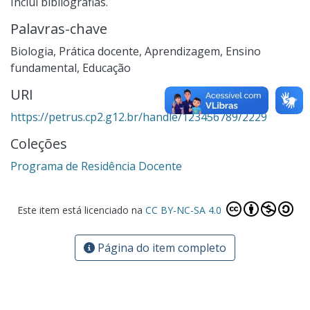
Inclui bibliografias.
Palavras-chave
Biologia
,
Prática docente
,
Aprendizagem
,
Ensino
fundamental
,
Educação
URI
https://petrus.cp2.g12.br/handle/123456789/2229
Coleções
Programa de Residência Docente
Este item está licenciado na
CC BY-NC-SA 4.0
Página do item completo