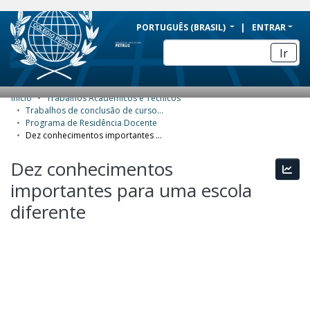
BRAZIL
PORTUGUÊS (BRASIL)
ENTRAR
Simplifique!
Ir
Comunica BR
Participe
Início
Trabalhos Acadêmicos e Técnicos
COMUNIDADES E COLEÇÕES
Acesso à informação
Trabalhos de conclusão de curso de Especialização
Programa de Residência Docente
Legislação
NAVEGAR
Dez conhecimentos importantes para uma escola diferente
Canais
ESTATÍSTICAS
Dez conhecimentos
Esta
importantes para uma escola
SOBRE
diferente