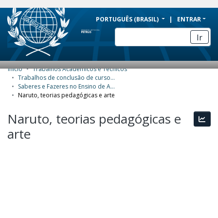
BRAZIL
PORTUGUÊS (BRASIL)
ENTRAR
Simplifique!
Ir
Comunica BR
Participe
Início
Trabalhos Acadêmicos e Técnicos
COMUNIDADES E COLEÇÕES
Acesso à informação
Trabalhos de conclusão de curso de Especialização
Saberes e Fazeres no Ensino de Artes Visuais
Legislação
NAVEGAR
Naruto, teorias pedagógicas e arte
Canais
ESTATÍSTICAS
Naruto, teorias pedagógicas e
Esta
arte
SOBRE