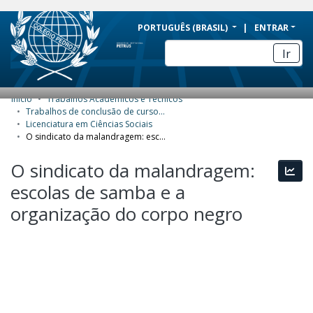
BRAZIL
PORTUGUÊS (BRASIL)
ENTRAR
Simplifique!
Ir
Comunica BR
Participe
Início
Trabalhos Acadêmicos e Técnicos
COMUNIDADES E COLEÇÕES
Acesso à informação
Trabalhos de conclusão de curso de Graduação
Licenciatura em Ciências Sociais
Legislação
NAVEGAR
O sindicato da malandragem: escolas de samba e a organização do corpo negro
Canais
ESTATÍSTICAS
O sindicato da malandragem:
Esta
escolas de samba e a
SOBRE
organização do corpo negro