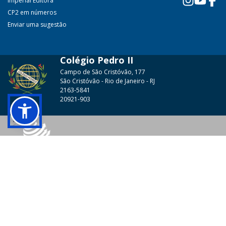
Imperial Editora
CP2 em números
Enviar uma sugestão
Colégio Pedro II
Campo de São Cristóvão, 177
São Cristóvão - Rio de Janeiro - RJ
2163-5841
20921-903
© 2026 - Colégio Pedro II Todos os direitos reservados.