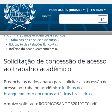
BRAZIL
PORTUGUÊS (BRASIL)
ENTRAR
Simplifique!
Ir
Comunica BR
Participe
Início
Trabalhos Acadêmicos e Técnicos
COMUNIDADES E COLEÇÕES
Acesso à informação
Trabalhos de conclusão de curso de Especialização
Educação das Relações Étnico-Raciais no Ensino Básico (Ererebá)
Legislação
NAVEGAR
Indícios do branqueamento em obras artísticas brasileiras
Canais
ESTATÍSTICAS
Solicitação de concessão de acesso
ao trabalho acadêmico
SOBRE
Preencha os dados abaixo para solicitar a concessão de
acesso ao trabalho acadêmico:
Indícios do
branqueamento em obras artísticas brasileiras
Arquivo solicitado: RODRIGOSANTOS2019TCC.pdf