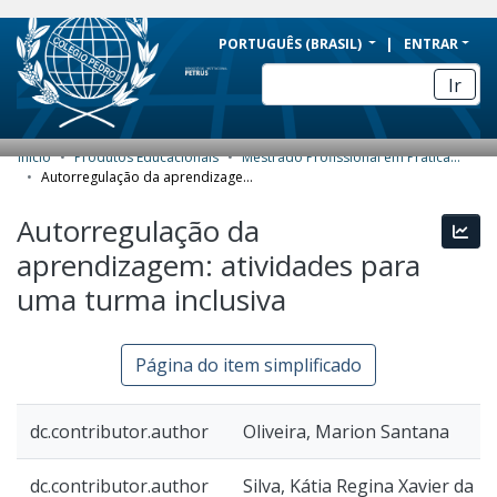
BRAZIL
PORTUGUÊS (BRASIL)
ENTRAR
Simplifique!
Ir
Comunica BR
Participe
Início
Produtos Educacionais
Mestrado Profissional em Práticas de Educação Básica (MPPEB) - Produtos Educacionais
COMUNIDADES E COLEÇÕES
Acesso à informação
Autorregulação da aprendizagem: atividades para uma turma inclusiva
Legislação
NAVEGAR
Autorregulação da
Esta
Canais
aprendizagem: atividades para
ESTATÍSTICAS
uma turma inclusiva
SOBRE
Página do item simplificado
dc.contributor.author
Oliveira, Marion Santana
dc.contributor.author
Silva, Kátia Regina Xavier da