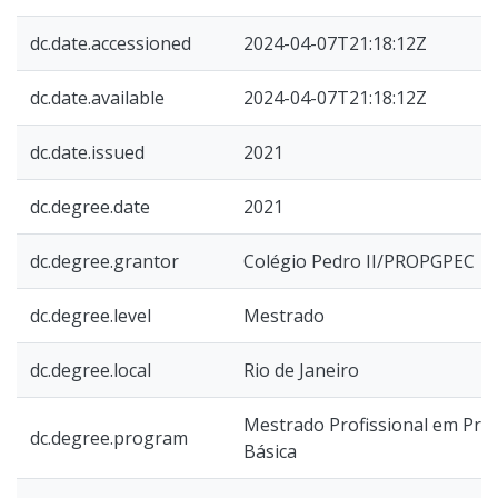
dc.date.accessioned
2024-04-07T21:18:12Z
dc.date.available
2024-04-07T21:18:12Z
dc.date.issued
2021
dc.degree.date
2021
dc.degree.grantor
Colégio Pedro II/PROPGPEC
dc.degree.level
Mestrado
dc.degree.local
Rio de Janeiro
Mestrado Profissional em Prát
dc.degree.program
Básica