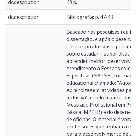
dc.description
48 p.
dc.description
Bibliografia: p. 47-48
Baseado nas pesquisas realiza
dissertação, e após o desenvo
oficinas produzidas a partir d
sobre estudar – super dicas p
aprender melhor, desenvolvid
Atendimento a Pessoas com N
Específicas (NAPNE), foi criad
educacional chamado: “Autorr
Aprendizagem: atividades par
inclusiva”, criado a partir das 
Mestrado Profissional em Prát
Básica (MPPEB) e do desenvolv
de oficinas. O material é volta
professores que tenham a inte
para o desenvolvimento de u