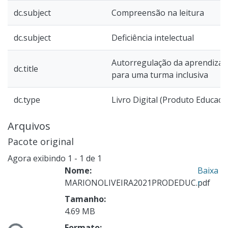
dc.subject
Compreensão na leitura
dc.subject
Deficiência intelectual
Autorregulação da aprendizag
dc.title
para uma turma inclusiva
dc.type
Livro Digital (Produto Educaci
Arquivos
Pacote original
Agora exibindo
1 - 1 de 1
Nome:
Baixa
MARIONOLIVEIRA2021PRODEDUC.pdf
r
Tamanho:
4.69 MB
ndo...
Formato: