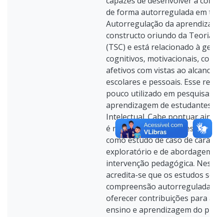
capazes de desenvolver a com
de forma autorregulada em tur
Autorregulação da aprendiza
constructo oriundo da Teoria S
(TSC) e está relacionado à ge
cognitivos, motivacionais, co
afetivos com vistas ao alcance
escolares e pessoais. Esse ref
pouco utilizado em pesquisas
aprendizagem de estudantes c
Intelectual. Cabe pontuar ain
é resultante de uma pesquisa 
como estudo de caso de caráter
exploratório e de abordagem qu
intervenção pedagógica. Nest
acredita-se que os estudos so
compreensão autorregulada d
oferecer contribuições para a
ensino e aprendizagem do púb