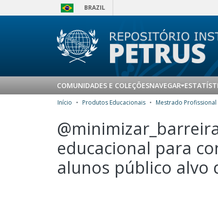
BRAZIL
COMUNIDADES E COLEÇÕES
NAVEGAR
ESTATÍST
Início
Produtos Educacionais
@minimizar_barreira
educacional para con
alunos público alvo