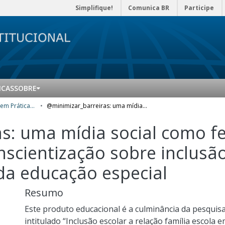
Simplifique!
Comunica BR
Participe
ICAS
SOBRE
Mestrado Profissional em Práticas de Educação Básica (MPPEB) - Produtos Educacionais
@minimizar_barreiras: uma mídia social como ferramenta educacional para conscientização sobre inclusão escolar de alunos público alvo da educação especial
s: uma mídia social como f
scientização sobre inclusão
 da educação especial
Resumo
Este produto educacional é a culminância da pesquis
intitulado “Inclusão escolar a relação família escola 