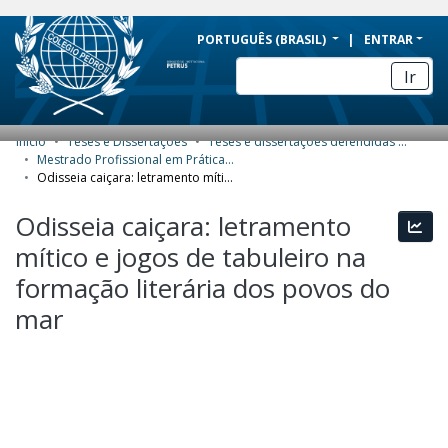
BRAZIL
PORTUGUÊS (BRASIL)
ENTRAR
Simplifique!
Ir
Comunica BR
Participe
Início
Teses e Dissertações
Teses e dissertações defendidas no CPII
COMUNIDADES E COLEÇÕES
Acesso à informação
Mestrado Profissional em Práticas de Educação Básica (MPPEB) - Dissertações
Odisseia caiçara: letramento mítico e jogos de tabuleiro na formação literária dos povos do mar
Legislação
NAVEGAR
Odisseia caiçara: letramento
Canais
Esta
ESTATÍSTICAS
mítico e jogos de tabuleiro na
SOBRE
formação literária dos povos do
mar