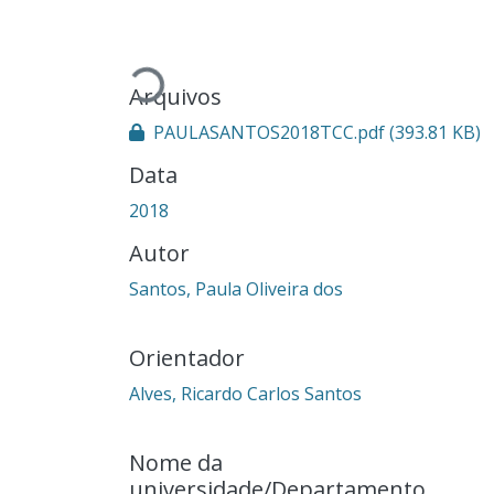
Carregando...
Arquivos
PAULASANTOS2018TCC.pdf
(393.81 KB)
Data
2018
Autor
Santos, Paula Oliveira dos
Orientador
Alves, Ricardo Carlos Santos
Nome da
universidade/Departamento