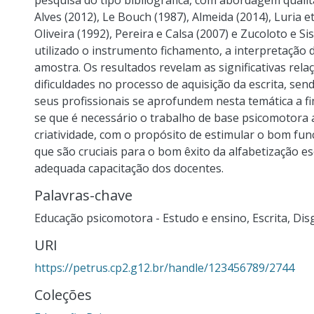
pesquisa do tipo bibliográfica, com abordagem quali
Alves (2012), Le Bouch (1987), Almeida (2014), Luria et
Oliveira (1992), Pereira e Calsa (2007) e Zucoloto e Si
utilizado o instrumento fichamento, a interpretação 
amostra. Os resultados revelam as significativas rela
dificuldades no processo de aquisição da escrita, se
seus profissionais se aprofundem nesta temática a fi
se que é necessário o trabalho de base psicomotora a
criatividade, com o propósito de estimular o bom fu
que são cruciais para o bom êxito da alfabetização es
adequada capacitação dos docentes.
Palavras-chave
Educação psicomotora - Estudo e ensino
,
Escrita
,
Dis
URI
https://petrus.cp2.g12.br/handle/123456789/2744
Coleções