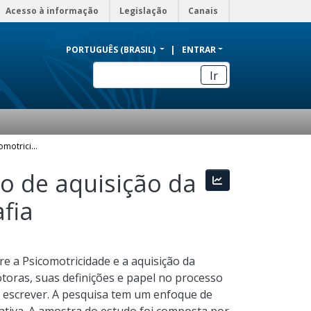
Acesso à informação
Legislação
Canais
PORTUGUÊS (BRASIL)
ENTRAR
Ir
Um estudo sobre a psicomotricidade no processo de aquisição da escrita e suas dificuldades: disgrafia e disortografia
o de aquisição da
Estatísticas
afia
tre a Psicomotricidade e a aquisição da
toras, suas definições e papel no processo
de escrever. A pesquisa tem um enfoque de