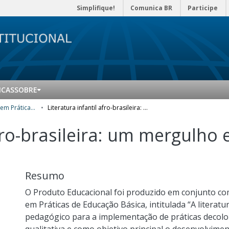
Simplifique!
Comunica BR
Participe
ICAS
SOBRE
Mestrado Profissional em Práticas de Educação Básica (MPPEB) - Produtos Educacionais
Literatura infantil afro-brasileira: um mergulho em suas possibilidades
afro-brasileira: um mergulho
Resumo
O Produto Educacional foi produzido em conjunto co
em Práticas de Educação Básica, intitulada “A literatu
pedagógico para a implementação de práticas decolo