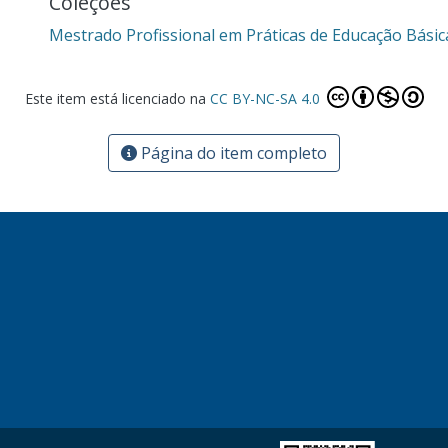
Coleções
Mestrado Profissional em Práticas de Educação Bási
Este item está licenciado na
CC BY-NC-SA 4.0
Página do item completo