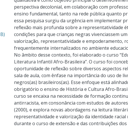
qualitativa e como objetivo principal o desenvolvim
perspectiva decolonial, em colaboração com profess
ensino fundamental, tanto na rede pública quanto pri
essa pesquisa surgiu da urgência em implementar 
reflexão mais profunda sobre a representatividade étni
MB)
condições para que crianças negras vivenciassem um
valorização, representatividade e empoderamento, r
frequentemente internalizados no ambiente educaciona
No âmbito desse contexto, foi elaborado o curso “Edu
Literatura Infantil Afro-Brasileira”. O curso foi co
oportunidade de reflexão sobre diversos aspectos rela
sala de aula, com ênfase na importância do uso de li
negros(as) brasileiros(as). Esse enfoque está alinha
obrigatório o ensino de História e Cultura Afro-Brasi
curso se encaixa na necessidade de formação contin
antirracista, em consonância com estudos de autor
(2000), e explora novas abordagens na leitura literár
representatividade e valorização da identidade racial
durante o curso de extensão e das contribuições dos