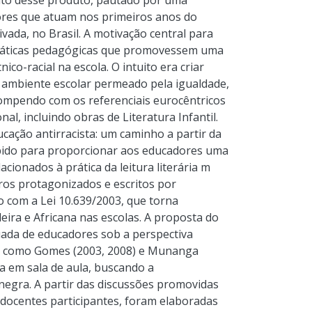
ento desse produto, pautado por uma
ores que atuam nos primeiros anos do
vada, no Brasil. A motivação central para
práticas pedagógicas que promovessem uma
co-racial na escola. O intuito era criar
 ambiente escolar permeado pela igualdade,
ompendo com os referenciais eurocêntricos
l, incluindo obras de Literatura Infantil.
cação antirracista: um caminho a partir da
ncebido para proporcionar aos educadores uma
cionados à prática da leitura literária m
vros protagonizados e escritos por
do com a Lei 10.639/2003, que torna
leira e Africana nas escolas. A proposta do
uada de educadores sob a perspectiva
es como Gomes (2003, 2008) e Munanga
ia em sala de aula, buscando a
 negra. A partir das discussões promovidas
 docentes participantes, foram elaboradas