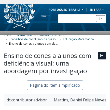
BRAZIL
PORTUGUÊS (BRASIL)
ENTRAR
Simplifique!
Ir
Comunica BR
Participe
Início
Trabalhos Acadêmicos e Técnicos
COMUNIDADES E COLEÇÕES
Acesso à informação
Trabalhos de conclusão de curso de Especialização
Educação Matemática
Ensino de cones a alunos com deficiência visual: uma abordagem por investigação
Legislação
NAVEGAR
Ensino de cones a alunos com
Canais
Esta
ESTATÍSTICAS
deficiência visual: uma
SOBRE
abordagem por investigação
Página do item simplificado
dc.contributor.advisor
Martins, Daniel Felipe Neves