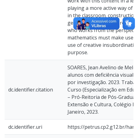
work with this content in a les
playing a more active way of 
in the classroom. construction
geometry. For this, we reaffir
who works from the perspectiv
mathematics must make use o
use of creative insubordinatio
purpose.
SOARES, Jean Avelino de Melo.
alunos com deficiência visual
por investigação. 2023. Traba
dc.identifier.citation
Curso (Especialização em Edu
– Pró-Reitoria de Pós-Graduaç
Extensão e Cultura, Colégio Ped
Janeiro, 2023.
dc.identifier.uri
https://petrus.cp2.g12.br/han