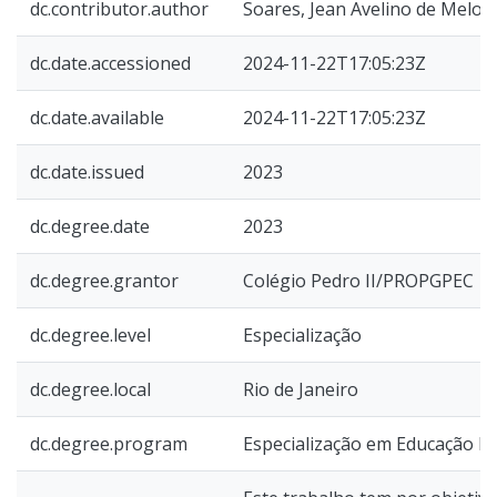
dc.contributor.author
Soares, Jean Avelino de Melo
dc.date.accessioned
2024-11-22T17:05:23Z
dc.date.available
2024-11-22T17:05:23Z
dc.date.issued
2023
dc.degree.date
2023
dc.degree.grantor
Colégio Pedro II/PROPGPEC
dc.degree.level
Especialização
dc.degree.local
Rio de Janeiro
dc.degree.program
Especialização em Educação M