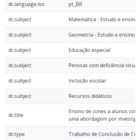
dc.language.iso
pt_BR
dc.subject
Matemática - Estudo e ensino
dc.subject
Geometria - Estudo e ensino
dc.subject
Educação especial
dc.subject
Pessoas com deficiência visual
dc.subject
Inclusão escolar
dc.subject
Recursos didáticos
Ensino de cones a alunos com d
dc.title
uma abordagem por investiga
dc.type
Trabalho de Conclusão de Curs