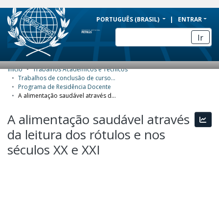
BRAZIL
PORTUGUÊS (BRASIL)
ENTRAR
Simplifique!
Ir
Comunica BR
Participe
Início
Trabalhos Acadêmicos e Técnicos
COMUNIDADES E COLEÇÕES
Acesso à informação
Trabalhos de conclusão de curso de Especialização
Programa de Residência Docente
Legislação
NAVEGAR
A alimentação saudável através da leitura dos rótulos e nos séculos XX e XXI
Canais
ESTATÍSTICAS
A alimentação saudável através
Esta
da leitura dos rótulos e nos
SOBRE
séculos XX e XXI