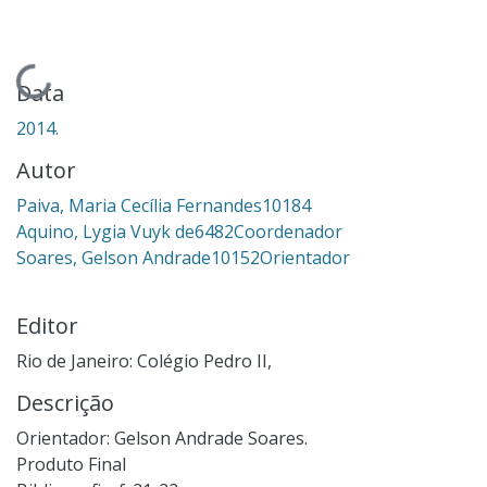
Carregando...
Data
2014.
Autor
Paiva, Maria Cecília Fernandes10184
Aquino, Lygia Vuyk de6482Coordenador
Soares, Gelson Andrade10152Orientador
Editor
Rio de Janeiro: Colégio Pedro II,
Descrição
Orientador: Gelson Andrade Soares.
Produto Final