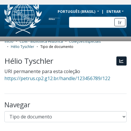
BRAZIL
PORTUGUÊS (BRASIL)
ENTRAR
Simplifique!
Ir
Comunica BR
Participe
Início
CDM - Biblioteca Histórica
Coleções Especiais
COMUNIDADES E COLEÇÕES
Acesso à informação
Hélio Tyschler
Tipo de documento
Legislação
NAVEGAR
Hélio Tyschler
Esta
Canais
ESTATÍSTICAS
URI permanente para esta coleção
https://petrus.cp2.g12.br/handle/123456789/122
SOBRE
Navegar