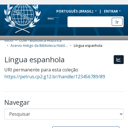
BRAZIL
PORTUGUÊS (BRASIL)
ENTRAR
Simplifique!
Ir
Comunica BR
Participe
Início
CDM - Biblioteca Histórica
COMUNIDADES E COLEÇÕES
Acesso à informação
Acervo Antigo da Biblioteca Histórica
Língua espanhola
Legislação
NAVEGAR
Língua espanhola
Esta
Canais
ESTATÍSTICAS
URI permanente para esta coleção
https://petrus.cp2.g12.br/handle/123456789/89
SOBRE
Navegar