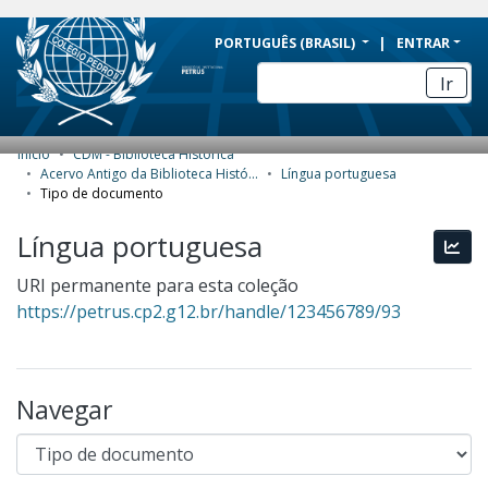
BRAZIL
PORTUGUÊS (BRASIL)
ENTRAR
Simplifique!
Ir
Comunica BR
Participe
Início
CDM - Biblioteca Histórica
COMUNIDADES E COLEÇÕES
Acesso à informação
Acervo Antigo da Biblioteca Histórica
Língua portuguesa
Tipo de documento
Legislação
NAVEGAR
Língua portuguesa
Canais
Esta
ESTATÍSTICAS
URI permanente para esta coleção
SOBRE
https://petrus.cp2.g12.br/handle/123456789/93
Navegar