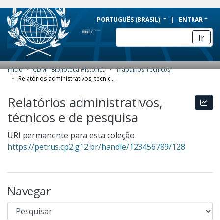
BRAZIL
PORTUGUÊS (BRASIL)
ENTRAR
Simplifique!
Ir
Comunica BR
Participe
Início
CDM - Biblioteca Histórica
Trabalhos Técnicos
COMUNIDADES E COLEÇÕES
Acesso à informação
Relatórios administrativos, técnicos e de pesquisa
Legislação
NAVEGAR
Relatórios administrativos,
Esta
Canais
técnicos e de pesquisa
ESTATÍSTICAS
SOBRE
URI permanente para esta coleção
https://petrus.cp2.g12.br/handle/123456789/128
Navegar