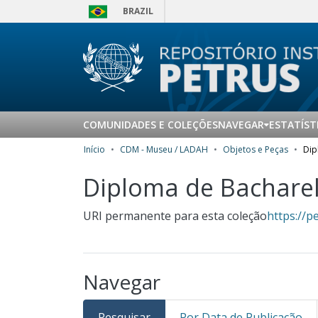
BRAZIL
COMUNIDADES E COLEÇÕES
NAVEGAR
ESTATÍST
Início
CDM - Museu / LADAH
Objetos e Peças
Dip
Diploma de Bachare
URI permanente para esta coleção
https://p
Navegar
Pesquisar
Por Data de Publicação