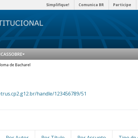
Simplifique!
Comunica BR
Participe
ICAS
SOBRE
loma de Bacharel
l
etrus.cp2.g12.br/handle/123456789/51
Por Autor
Por Título
Por Assunto
Tipo de