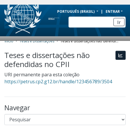
BRAZIL
PORTUGUÊS (BRASIL)
ENTRAR
Simplifique!
Ir
Comunica BR
Participe
Início
Teses e Dissertações
Teses e dissertações não defendidas no CPII
COMUNIDADES E COLEÇÕES
Acesso à informação
Teses e dissertações não
Esta
Legislação
NAVEGAR
defendidas no CPII
Canais
ESTATÍSTICAS
URI permanente para esta coleção
SOBRE
https://petrus.cp2.g12.br/handle/123456789/3504
Navegar