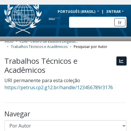
BRAZIL
PORTUGUÊS (BRASIL)
ENTRAR
Simplifique!
Ir
Comunica BR
Participe
Início
CDM - Centro de Estudos Linguísticos e Biblioteca Antenor de Veras Nascentes
COMUNIDADES E COLEÇÕES
Acesso à informação
Trabalhos Técnicos e Acadêmicos
Pesquisar por Autor
Legislação
NAVEGAR
Trabalhos Técnicos e
Esta
Canais
Acadêmicos
ESTATÍSTICAS
SOBRE
URI permanente para esta coleção
https://petrus.cp2.g12.br/handle/123456789/3176
Navegar