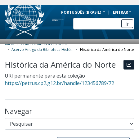
BRAZIL
PORTUGUÊS (BRASIL)
ENTRAR
Simplifique!
Ir
Comunica BR
Participe
Início
CDM - Biblioteca Histórica
COMUNIDADES E COLEÇÕES
Acesso à informação
Acervo Antigo da Biblioteca Histórica
Histórica da América do Norte
Legislação
NAVEGAR
Histórica da América do Norte
Esta
Canais
ESTATÍSTICAS
URI permanente para esta coleção
https://petrus.cp2.g12.br/handle/123456789/72
SOBRE
Navegar