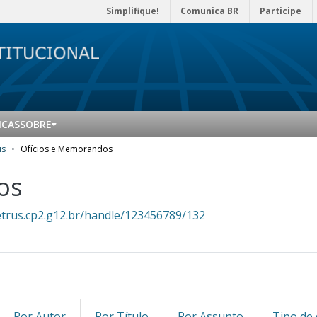
Simplifique!
Comunica BR
Participe
ICAS
SOBRE
is
Ofícios e Memorandos
os
etrus.cp2.g12.br/handle/123456789/132
Por Autor
Por Título
Por Assunto
Tipo de