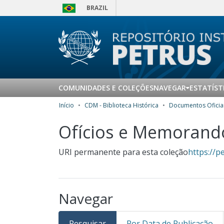
BRAZIL
COMUNIDADES E COLEÇÕES
NAVEGAR
ESTATÍST
Início
CDM - Biblioteca Histórica
Documentos Oficia
Ofícios e Memorand
URI permanente para esta coleção
https://p
Navegar
Pesquisar
Por Data de Publicação