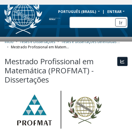
BRAZIL
PORTUGUÊS (BRASIL)
ENTRAR
Simplifique!
Ir
Comunica BR
Participe
Início
Teses e Dissertações
Teses e dissertações defendidas no CPII
COMUNIDADES E COLEÇÕES
Acesso à informação
Mestrado Profissional em Matemática (PROFMAT) - Dissertações
Legislação
NAVEGAR
Mestrado Profissional em
Esta
Canais
Matemática (PROFMAT) -
ESTATÍSTICAS
Dissertações
SOBRE