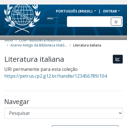
BRAZIL
PORTUGUÊS (BRASIL)
ENTRAR
Simplifique!
Ir
Comunica BR
Participe
Início
CDM - Biblioteca Histórica
COMUNIDADES E COLEÇÕES
Acesso à informação
Acervo Antigo da Biblioteca Histórica
Literatura italiana
Legislação
NAVEGAR
Literatura italiana
Esta
Canais
ESTATÍSTICAS
URI permanente para esta coleção
https://petrus.cp2.g12.br/handle/123456789/104
SOBRE
Navegar