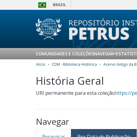
BRAZIL
COMUNIDADES E COLEÇÕES
NAVEGAR
ESTATÍST
Início
CDM - Biblioteca Histórica
História Geral
URI permanente para esta coleção
https://p
Navegar
Pesquisar
Por Data de Publicação