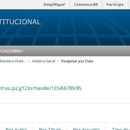
Simplifique!
Comunica BR
Participe
ICAS
SOBRE
Acervo Antigo da Biblioteca Histórica
História Geral
Pesquisar por Data
etrus.cp2.g12.br/handle/123456789/85
Por Autor
Por Título
Por Assunto
Tipo de