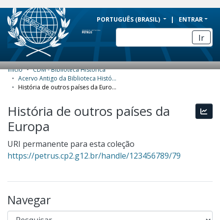
BRAZIL
PORTUGUÊS (BRASIL)
ENTRAR
Simplifique!
Ir
Comunica BR
Participe
Início
CDM - Biblioteca Histórica
COMUNIDADES E COLEÇÕES
Acesso à informação
Acervo Antigo da Biblioteca Histórica
História de outros países da Europa
Legislação
NAVEGAR
História de outros países da
Canais
Esta
ESTATÍSTICAS
Europa
SOBRE
URI permanente para esta coleção
https://petrus.cp2.g12.br/handle/123456789/79
Navegar