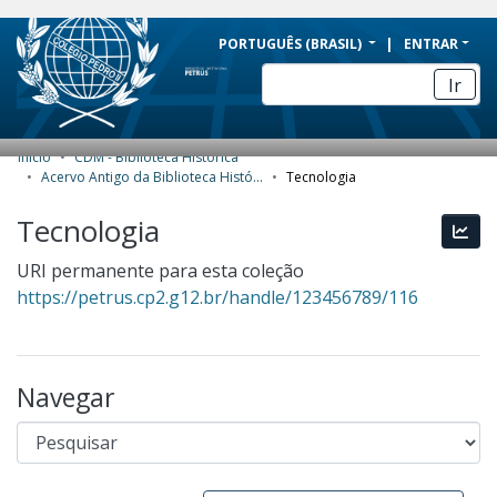
BRAZIL
PORTUGUÊS (BRASIL)
ENTRAR
Simplifique!
Ir
Comunica BR
Participe
Início
CDM - Biblioteca Histórica
COMUNIDADES E COLEÇÕES
Acesso à informação
Acervo Antigo da Biblioteca Histórica
Tecnologia
Legislação
NAVEGAR
Tecnologia
Esta
Canais
ESTATÍSTICAS
URI permanente para esta coleção
https://petrus.cp2.g12.br/handle/123456789/116
SOBRE
Navegar