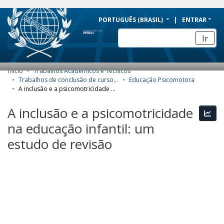
BRAZIL
PORTUGUÊS (BRASIL)
ENTRAR
Simplifique!
Ir
Comunica BR
Participe
Início
Trabalhos Acadêmicos e Técnicos
COMUNIDADES E COLEÇÕES
Acesso à informação
Trabalhos de conclusão de curso de Especialização
Educação Psicomotora
A inclusão e a psicomotricidade na educação infantil: um estudo de revisão
Legislação
NAVEGAR
A inclusão e a psicomotricidade
Canais
Esta
ESTATÍSTICAS
na educação infantil: um
SOBRE
estudo de revisão