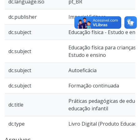
dc.language.iso
pt_BR
dc.publisher
Imperial Editora
dc.subject
Educação física - Estudo e ens
Educação física para crianças (
dc.subject
Estudo e ensino
dc.subject
Autoeficácia
dc.subject
Formação continuada
Práticas pedagógicas de educaç
dc.title
educação infantil
dc.type
Livro Digital (Produto Educaci
Arquivos