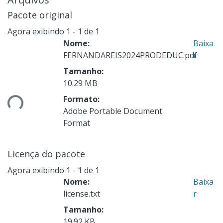
Pacote original
Agora exibindo
1 - 1 de 1
Nome:
Baixa
FERNANDAREIS2024PRODEDUC.pdf
r
gando...
Tamanho:
10.29 MB
Formato:
Adobe Portable Document
Format
Licença do pacote
Agora exibindo
1 - 1 de 1
Nome:
Baixa
license.txt
r
Tamanho:
19.92 KB