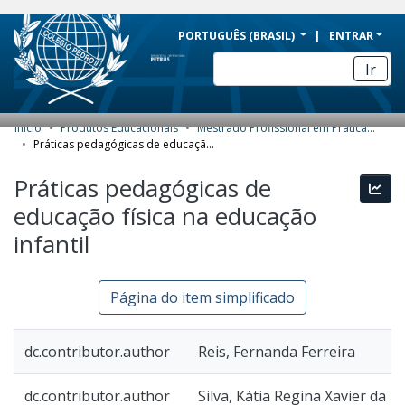
BRAZIL
PORTUGUÊS (BRASIL)
ENTRAR
Simplifique!
Ir
Comunica BR
Participe
Início
Produtos Educacionais
Mestrado Profissional em Práticas de Educação Básica (MPPEB) - Produtos Educacionais
COMUNIDADES E COLEÇÕES
Acesso à informação
Práticas pedagógicas de educação física na educação infantil
Legislação
NAVEGAR
Práticas pedagógicas de
Esta
Canais
educação física na educação
ESTATÍSTICAS
infantil
SOBRE
Página do item simplificado
dc.contributor.author
Reis, Fernanda Ferreira
dc.contributor.author
Silva, Kátia Regina Xavier da