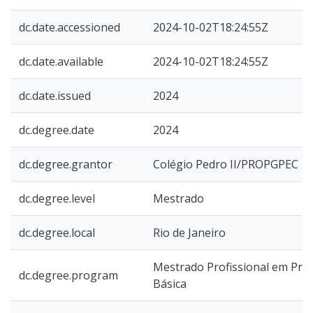
dc.date.accessioned
2024-10-02T18:24:55Z
dc.date.available
2024-10-02T18:24:55Z
dc.date.issued
2024
dc.degree.date
2024
dc.degree.grantor
Colégio Pedro II/PROPGPEC
dc.degree.level
Mestrado
dc.degree.local
Rio de Janeiro
Mestrado Profissional em Prát
dc.degree.program
Básica