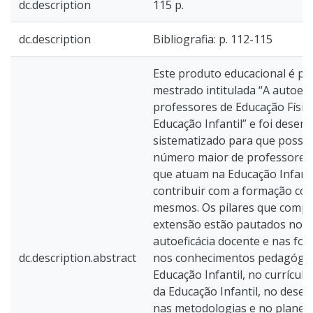
dc.description
115 p.
dc.description
Bibliografia: p. 112-115
Este produto educacional é pa
mestrado intitulada “A autoefi
professores de Educação Físic
Educação Infantil” e foi desenv
sistematizado para que possa
número maior de professores 
que atuam na Educação Infanti
contribuir com a formação co
mesmos. Os pilares que compõ
extensão estão pautados no c
autoeficácia docente e nas font
dc.description.abstract
nos conhecimentos pedagógic
Educação Infantil, no currículo
da Educação Infantil, no desen
nas metodologias e no planej