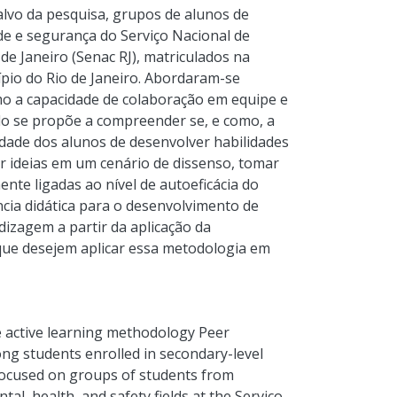
vo da pesquisa, grupos de alunos de
de e segurança do Serviço Nacional de
e Janeiro (Senac RJ), matriculados na
io do Rio de Janeiro. Abordaram-se
mo a capacidade de colaboração em equipe e
udo se propõe a compreender se, e como, a
idade dos alunos de desenvolver habilidades
r ideias em um cenário de dissenso, tomar
nte ligadas ao nível de autoeficácia do
ncia didática para o desenvolvimento de
izagem a partir da aplicação da
que desejem aplicar essa metodologia em
he active learning methodology Peer
mong students enrolled in secondary-level
 focused on groups of students from
al, health, and safety fields at the Serviço