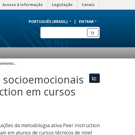
Acesso à informação
Legislação
Canais
PORTUGUÊS (BRASIL)
ENTRAR
Ir
Uma análise do desenvolvimento de habilidades socioemocionais a partir do uso da metodologia ativa peer instruction em cursos técnicos de nível médio do segmento de saúde
s socioemocionais
Estatísticas
uction em cursos
uições da metodologia ativa Peer Instruction
is em alunos de cursos técnicos de nível