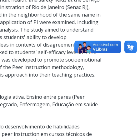
stration of Rio de Janeiro (Senac RJ),
ted in the neighborhood of the same name in
e application of PI were examined, including
analysis. The study aimed to understand
students' ability to develop
deas in contexts of disagreement, decision-
 to students' self-efficacy levels. At the
ce was developed to promote socioemotional
of the Peer Instruction methodology,
is approach into their teaching practices.
ogia ativa
,
Ensino entre pares (Peer
tegrado
,
Enfermagem
,
Educação em saúde
o desenvolvimento de habilidades
 peer instruction em cursos técnicos de