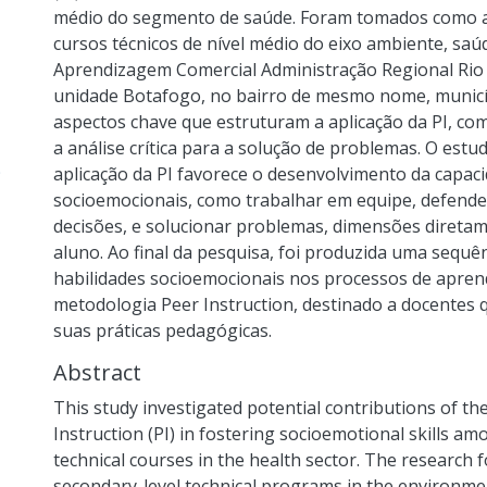
médio do segmento de saúde. Foram tomados como al
cursos técnicos de nível médio do eixo ambiente, saú
Aprendizagem Comercial Administração Regional Rio d
unidade Botafogo, no bairro de mesmo nome, municíp
aspectos chave que estruturam a aplicação da PI, co
a análise crítica para a solução de problemas. O est
9
aplicação da PI favorece o desenvolvimento da capac
socioemocionais, como trabalhar em equipe, defende
decisões, e solucionar problemas, dimensões diretame
aluno. Ao final da pesquisa, foi produzida uma sequê
habilidades socioemocionais nos processos de aprend
metodologia Peer Instruction, destinado a docentes 
suas práticas pedagógicas.
Abstract
This study investigated potential contributions of t
Instruction (PI) in fostering socioemotional skills a
technical courses in the health sector. The research
secondary-level technical programs in the environment