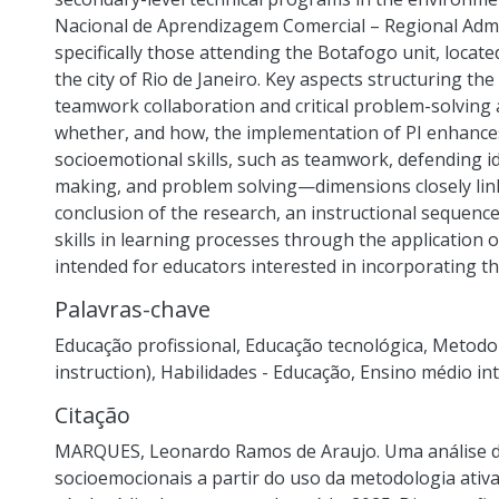
Nacional de Aprendizagem Comercial – Regional Admini
specifically those attending the Botafogo unit, loca
the city of Rio de Janeiro. Key aspects structuring th
teamwork collaboration and critical problem-solving 
whether, and how, the implementation of PI enhances 
socioemotional skills, such as teamwork, defending i
making, and problem solving—dimensions closely linked
conclusion of the research, an instructional sequen
skills in learning processes through the application 
intended for educators interested in incorporating th
Palavras-chave
Educação profissional
,
Educação tecnológica
,
Metodol
instruction)
,
Habilidades - Educação
,
Ensino médio in
Citação
MARQUES, Leonardo Ramos de Araujo. Uma análise d
socioemocionais a partir do uso da metodologia ativa