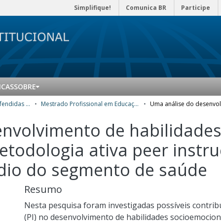
Simplifique!
Comunica BR
Participe
ICAS
SOBRE
Teses e dissertações defendidas no CPII
Mestrado Profissional em Educação Profissional e Tecnológica (ProfEPT) - Dissertações
nvolvimento de habilidade
etodologia ativa peer instr
édio do segmento de saúde
Resumo
Nesta pesquisa foram investigadas possíveis contrib
(PI) no desenvolvimento de habilidades socioemociona