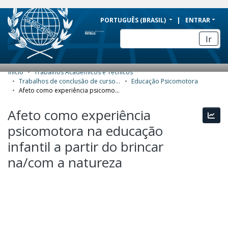
BRAZIL
PORTUGUÊS (BRASIL)
ENTRAR
Simplifique!
Ir
Comunica BR
Participe
Início
Trabalhos Acadêmicos e Técnicos
COMUNIDADES E COLEÇÕES
Acesso à informação
Trabalhos de conclusão de curso de Especialização
Educação Psicomotora
Afeto como experiência psicomotora na educação infantil a partir do brincar na/com a natureza
Legislação
NAVEGAR
Afeto como experiência
Canais
Esta
ESTATÍSTICAS
psicomotora na educação
SOBRE
infantil a partir do brincar
na/com a natureza