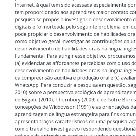
Internet, à qual tem sido acessada especialmente por
tem proporcionado aos aprendizes maior contato com
pesquisa se propôs a investigar o desenvolvimento d
digitais e foi norteada pelo seguinte problema: em 
pode propiciar o desenvolvimento de habilidades orai
como objetivo geral investigar as contribuições da u
desenvolvimento de habilidades orais na língua ingl
Fundamental. Para atingir esse objetivo, procuramos
(a) evidenciar as affordances percebidas com o uso d
desenvolvimento de habilidades orais na língua ingles
da compreensão auditiva e produção oral e (c) avaliar
WhatsApp. Para conduzir a pesquisa em questão, segu
2010) sobre a perspectiva ecológica de aprendizagem 
de Bygate (2010), Thornbury (2009) e de Goh e Burns 
concepções de Widdowson (1991) e as orientações da
aprendizagem de língua estrangeira para fins comunic
apresenta traços característicos de uma pesquisa-açã
com o trabalho investigativo respondendo questionár