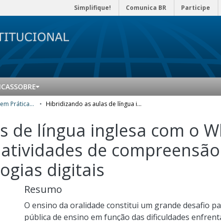
Simplifique!
Comunica BR
Participe
ICAS
SOBRE
Mestrado Profissional em Práticas de Educação Básica (MPPEB) - Produtos Educacionais
Hibridizando as aulas de língua inglesa com o Whatsapp: caderno com sugestões para atividades de compreensão e produção oral mediadas por tecnologias digitais
as de língua inglesa com o 
atividades de compreensão
gias digitais
Resumo
O ensino da oralidade constitui um grande desafio pa
pública de ensino em função das dificuldades enfren