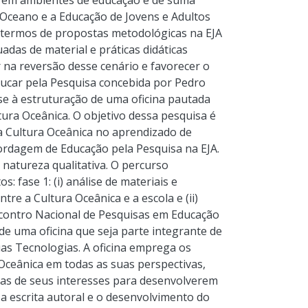
a em ambientes de educação é de suma
 Oceano e a Educação de Jovens e Adultos
Em termos de propostas metodológicas na EJA
das de material e práticas didáticas
r na reversão desse cenário e favorecer o
ucar pela Pesquisa concebida por Pedro
se à estruturação de uma oficina pautada
ura Oceânica. O objetivo dessa pesquisa é
a Cultura Oceânica no aprendizado de
rdagem de Educação pela Pesquisa na EJA.
natureza qualitativa. O percurso
 fase 1: (i) análise de materiais e
re a Cultura Oceânica e a escola e (ii)
ncontro Nacional de Pesquisas em Educação
a de uma oficina que seja parte integrante de
uas Tecnologias. A oficina emprega os
ceânica em todas as suas perspectivas,
mas de seus interesses para desenvolverem
 a escrita autoral e o desenvolvimento do