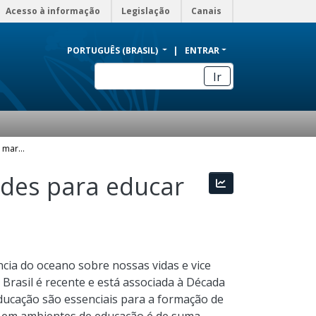
Acesso à informação
Legislação
Canais
PORTUGUÊS (BRASIL)
ENTRAR
Ir
A Cultura Oceânica como um mar de oportunidades para educar pela pesquisa na EJA
des para educar
Estatísticas
cia do oceano sobre nossas vidas e vice
Brasil é recente e está associada à Década
ducação são essenciais para a formação de