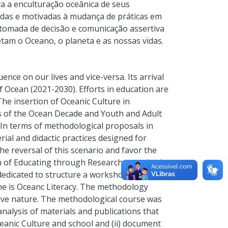
a a enculturação oceânica de seus
adas e motivadas à mudança de práticas em
 tomada de decisão e comunicação assertiva
tam o Oceano, o planeta e as nossas vidas.
nce on our lives and vice-versa. Its arrival
of Ocean (2021-2030). Efforts in education are
he insertion of Oceanic Culture in
ls of the Ocean Decade and Youth and Adult
 In terms of methodological proposals in
ial and didactic practices designed for
the reversal of this scenario and favor the
 of Educating through Research conceived
dedicated to structure a workshop based on
e is Oceanc Literacy. The methodology
ative nature. The methodological course was
analysis of materials and publications that
anic Culture and school and (ii) document