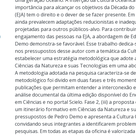
uma geração Oceano. A inserção da Cultura Oceânic
importância para alcançar os objetivos da Década do
(EJA) tem o direito e o dever de se fazer presente. 
ainda prevalecem adaptações reducionistas e inadequa
projetadas para outros públicos-alvo. Para contribui
)
engajamento das pessoas na EJA, a abordagem de Ed
Demo demonstra-se favorável. Esse trabalho dedica-
nos pressupostos desse autor com a temática da Cult
estabelecer uma estratégia metodológica que adote 
Ciências da Natureza e suas Tecnologias em uma abo
A metodologia adotada na pesquisa caracteriza-se de 
metodológico foi divido em duas fases e três momentos:
publicações que permitam entender a interconexão ent
análise documental da última edição disponível do E
em Ciências e no portal Scielo. Fase 2, (iii) a propost
um itinerário formativo em Ciências da Natureza e s
pressupostos de Pedro Demo e apresenta a Cultura O
convidando seus integrantes a identificarem proble
pesquisas. Em todas as etapas da oficina é valorizada