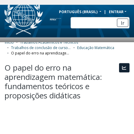
BRAZIL
PORTUGUÊS (BRASIL)
ENTRAR
Simplifique!
Ir
Comunica BR
Participe
Início
Trabalhos Acadêmicos e Técnicos
COMUNIDADES E COLEÇÕES
Acesso à informação
Trabalhos de conclusão de curso de Especialização
Educação Matemática
O papel do erro na aprendizagem matemática: fundamentos teóricos e proposições didáticas
Legislação
NAVEGAR
O papel do erro na
Canais
Esta
ESTATÍSTICAS
aprendizagem matemática:
SOBRE
fundamentos teóricos e
proposições didáticas