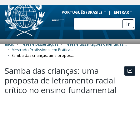
BRAZIL
PORTUGUÊS (BRASIL)
ENTRAR
Simplifique!
Ir
Comunica BR
Participe
Início
Teses e Dissertações
Teses e dissertações defendidas no CPII
COMUNIDADES E COLEÇÕES
Acesso à informação
Mestrado Profissional em Práticas de Educação Básica (MPPEB) - Dissertações
Samba das crianças: uma proposta de letramento racial crítico no ensino fundamental
Legislação
NAVEGAR
Samba das crianças: uma
Canais
Esta
ESTATÍSTICAS
proposta de letramento racial
SOBRE
crítico no ensino fundamental