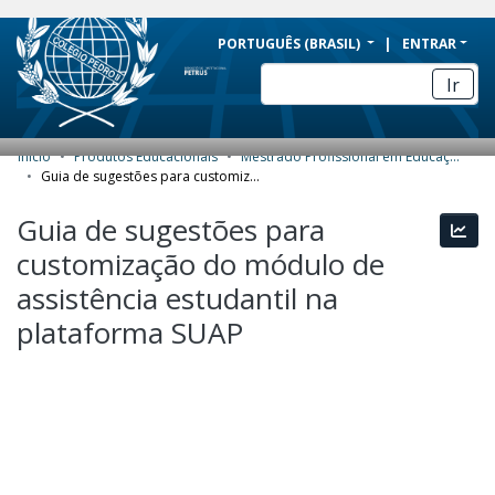
BRAZIL
PORTUGUÊS (BRASIL)
ENTRAR
Simplifique!
Ir
Comunica BR
Participe
Início
Produtos Educacionais
Mestrado Profissional em Educação Profissional e Tecnológica (ProfEPT) - Produtos Educacionais
COMUNIDADES E COLEÇÕES
Acesso à informação
Guia de sugestões para customização do módulo de assistência estudantil na plataforma SUAP
Legislação
NAVEGAR
Guia de sugestões para
Esta
Canais
customização do módulo de
ESTATÍSTICAS
assistência estudantil na
SOBRE
plataforma SUAP