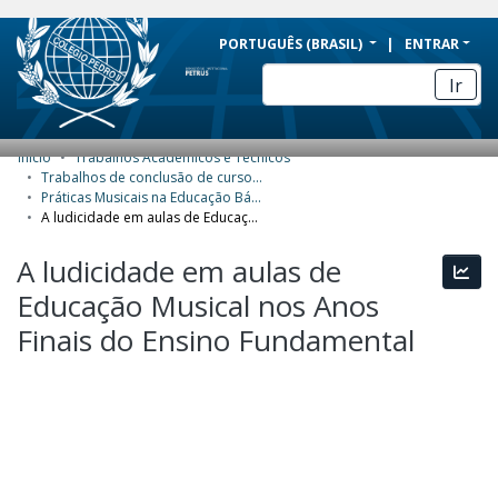
BRAZIL
PORTUGUÊS (BRASIL)
ENTRAR
Simplifique!
Ir
Comunica BR
Participe
Início
Trabalhos Acadêmicos e Técnicos
COMUNIDADES E COLEÇÕES
Acesso à informação
Trabalhos de conclusão de curso de Especialização
Práticas Musicais na Educação Básica
Legislação
NAVEGAR
A ludicidade em aulas de Educação Musical nos Anos Finais do Ensino Fundamental
Canais
ESTATÍSTICAS
A ludicidade em aulas de
Esta
Educação Musical nos Anos
SOBRE
Finais do Ensino Fundamental