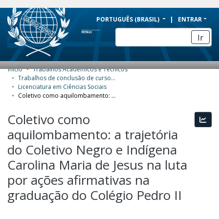
BRAZIL
PORTUGUÊS (BRASIL)
ENTRAR
Simplifique!
Ir
Comunica BR
Participe
Início
Trabalhos Acadêmicos e Técnicos
COMUNIDADES E COLEÇÕES
Acesso à informação
Trabalhos de conclusão de curso de Graduação
Licenciatura em Ciências Sociais
Legislação
NAVEGAR
Coletivo como aquilombamento: a trajetória do Coletivo Negro e Indígena Carolina Maria de Jesus na luta por ações afirmativas na graduação do Colégio Pedro II
Canais
ESTATÍSTICAS
Coletivo como
Esta
aquilombamento: a trajetória
SOBRE
do Coletivo Negro e Indígena
Carolina Maria de Jesus na luta
por ações afirmativas na
graduação do Colégio Pedro II