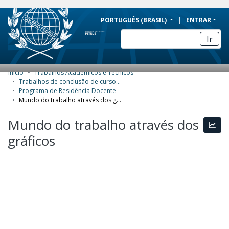
BRAZIL
PORTUGUÊS (BRASIL)
ENTRAR
Simplifique!
Ir
Comunica BR
Participe
Início
Trabalhos Acadêmicos e Técnicos
COMUNIDADES E COLEÇÕES
Acesso à informação
Trabalhos de conclusão de curso de Especialização
Programa de Residência Docente
Legislação
NAVEGAR
Mundo do trabalho através dos gráficos
Canais
ESTATÍSTICAS
Mundo do trabalho através dos
Esta
gráficos
SOBRE