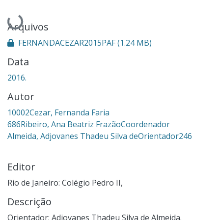
Carregando...
Arquivos
FERNANDACEZAR2015PAF
(1.24 MB)
Data
2016.
Autor
10002Cezar, Fernanda Faria
686Ribeiro, Ana Beatriz FrazãoCoordenador
Almeida, Adjovanes Thadeu Silva deOrientador246
Editor
Rio de Janeiro: Colégio Pedro II,
Descrição
Orientador: Adjovanes Thadeu Silva de Almeida.