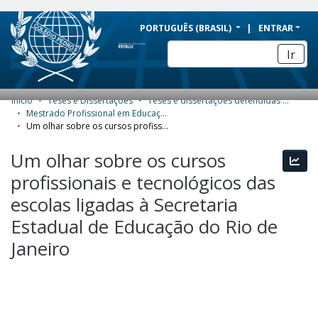
BRAZIL
PORTUGUÊS (BRASIL)
ENTRAR
Simplifique!
Ir
Comunica BR
Participe
Início
Teses e Dissertações
Teses e dissertações defendidas no CPII
COMUNIDADES E COLEÇÕES
Acesso à informação
Mestrado Profissional em Educação Profissional e Tecnológica (ProfEPT) - Dissertações
Um olhar sobre os cursos profissionais e tecnológicos das escolas ligadas à Secretaria Estadual de Educação do Rio de Janeiro
Legislação
NAVEGAR
Um olhar sobre os cursos
Canais
Esta
ESTATÍSTICAS
profissionais e tecnológicos das
SOBRE
escolas ligadas à Secretaria
Estadual de Educação do Rio de
Janeiro