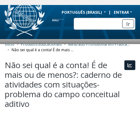
BRAZIL
PORTUGUÊS (BRASIL)
ENTRAR
Simplifique!
Ir
Comunica BR
Participe
Início
Produtos Educacionais
Mestrado Profissional em Práticas de Educação Básica (MPPEB) - Produtos Educacionais
COMUNIDADES E COLEÇÕES
Acesso à informação
Não sei qual é a conta! É de mais ou de menos?: caderno de atividades com situações-problema do campo conceitual aditivo
Legislação
NAVEGAR
Não sei qual é a conta! É de
Esta
Canais
mais ou de menos?: caderno de
ESTATÍSTICAS
atividades com situações-
SOBRE
problema do campo conceitual
aditivo