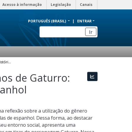
Acesso à informação
Legislação
Canais
PORTUGUÊS (BRASIL)
ENTRAR
Ir
Imagens de professor nas histórias em quadrinhos de Gaturro: uma abordagem discursiva para as aulas de espanhol
hos de Gaturro:
Estatísticas
panhol
 reflexão sobre a utilização do gênero
las de espanhol. Dessa forma, ao destacar
seu entorno social, apresenta uma