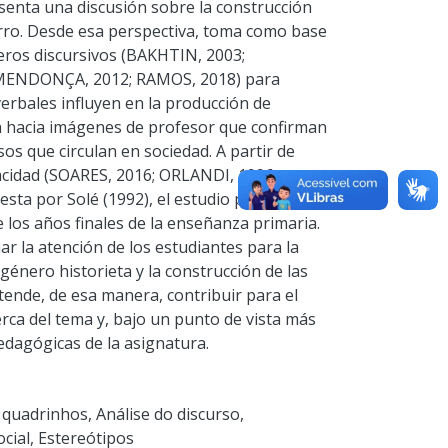
esenta una discusión sobre la construcción
rro. Desde esa perspectiva, toma como base
neros discursivos (BAKHTIN, 2003;
(MENDONÇA, 2012; RAMOS, 2018) para
erbales influyen en la producción de
n hacia imágenes de profesor que confirman
sos que circulan en sociedad. A partir de
racidad (SOARES, 2016; ORLANDI, 1996;
sta por Solé (1992), el estudio presenta
 los años finales de la enseñanza primaria.
r la atención de los estudiantes para la
 género historieta y la construcción de las
tende, de esa manera, contribuir para el
rca del tema y, bajo un punto de vista más
edagógicas de la asignatura.
 quadrinhos
,
Análise do discurso
,
cial
,
Estereótipos