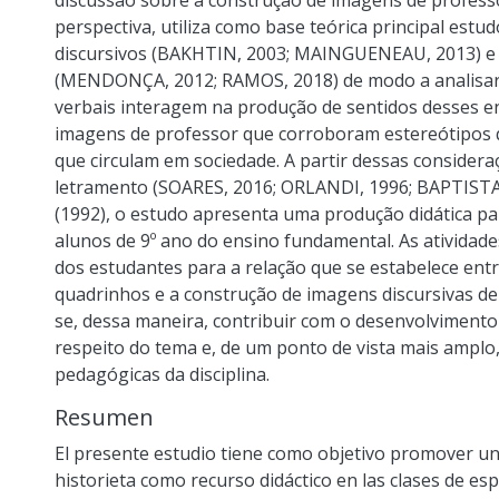
discussão sobre a construção de imagens de profes
perspectiva, utiliza como base teórica principal estu
discursivos (BAKHTIN, 2003; MAINGUENEAU, 2013) e 
(MENDONÇA, 2012; RAMOS, 2018) de modo a analisar
verbais interagem na produção de sentidos desses e
imagens de professor que corroboram estereótipos q
que circulam em sociedade. A partir dessas consider
letramento (SOARES, 2016; ORLANDI, 1996; BAPTISTA
(1992), o estudo apresenta uma produção didática pa
alunos de 9º ano do ensino fundamental. As atividad
dos estudantes para a relação que se estabelece entr
quadrinhos e a construção de imagens discursivas de
se, dessa maneira, contribuir com o desenvolvimento
respeito do tema e, de um ponto de vista mais amplo
pedagógicas da disciplina.
Resumen
El presente estudio tiene como objetivo promover una
historieta como recurso didáctico en las clases de esp