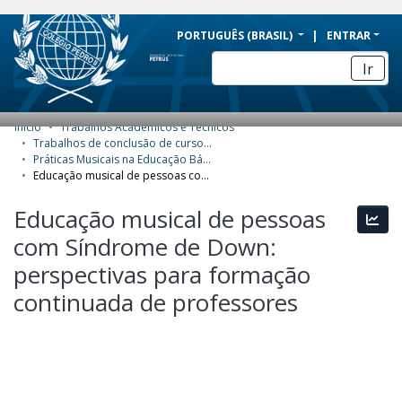
BRAZIL
PORTUGUÊS (BRASIL)
ENTRAR
Simplifique!
Ir
Comunica BR
Participe
Início
Trabalhos Acadêmicos e Técnicos
COMUNIDADES E COLEÇÕES
Acesso à informação
Trabalhos de conclusão de curso de Especialização
Práticas Musicais na Educação Básica
Legislação
NAVEGAR
Educação musical de pessoas com Síndrome de Down: perspectivas para formação continuada de professores
Canais
ESTATÍSTICAS
Educação musical de pessoas
Esta
com Síndrome de Down:
SOBRE
perspectivas para formação
continuada de professores