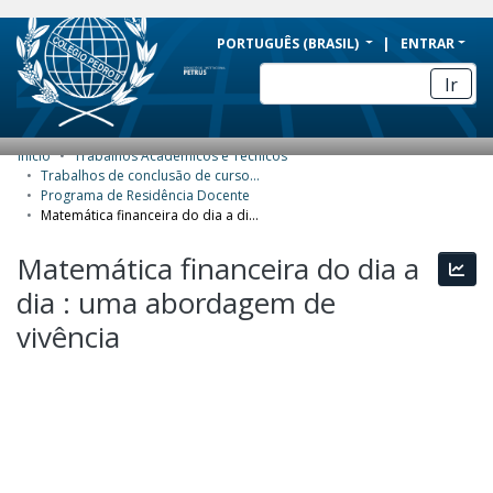
BRAZIL
PORTUGUÊS (BRASIL)
ENTRAR
Simplifique!
Ir
Comunica BR
Participe
Início
Trabalhos Acadêmicos e Técnicos
COMUNIDADES E COLEÇÕES
Acesso à informação
Trabalhos de conclusão de curso de Especialização
Programa de Residência Docente
Legislação
NAVEGAR
Matemática financeira do dia a dia : uma abordagem de vivência
Canais
ESTATÍSTICAS
Matemática financeira do dia a
Esta
dia : uma abordagem de
SOBRE
vivência