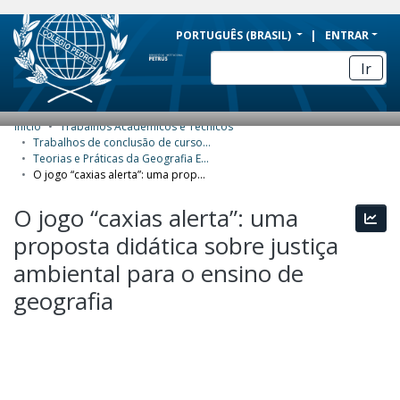
BRAZIL
PORTUGUÊS (BRASIL)
ENTRAR
Simplifique!
Ir
Comunica BR
Participe
Início
Trabalhos Acadêmicos e Técnicos
COMUNIDADES E COLEÇÕES
Acesso à informação
Trabalhos de conclusão de curso de Especialização
Teorias e Práticas da Geografia Escolar
Legislação
NAVEGAR
O jogo “caxias alerta”: uma proposta didática sobre justiça ambiental para o ensino de geografia
Canais
ESTATÍSTICAS
O jogo “caxias alerta”: uma
Esta
proposta didática sobre justiça
SOBRE
ambiental para o ensino de
geografia