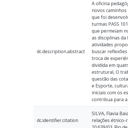
A oficina pedagóg
novos caminhos n
que foi desenvol
turmas PASS 101 
que permeiam nos
as disciplinas da
atividades propo
dc.description.abstract
buscar reflexões
troca de experiên
dividida em quat
estrutural, O tr
questão das cota
e Esporte, cultur
iniciais com os 
contribua para a
SILVA, Flavia Ba
dc.identifier.citation
relações étnico-
10.639/03. Rio de