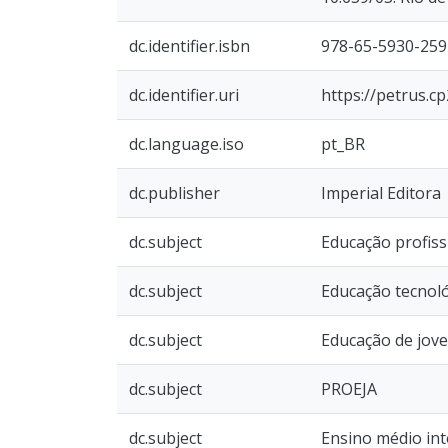
dc.identifier.isbn
978-65-5930-259
dc.identifier.uri
https://petrus.c
dc.language.iso
pt_BR
dc.publisher
Imperial Editora
dc.subject
Educação profiss
dc.subject
Educação tecnol
dc.subject
Educação de jove
dc.subject
PROEJA
dc.subject
Ensino médio inte