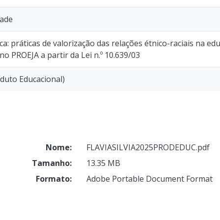
dade
a: práticas de valorização das relações étnico-raciais na ed
o PROEJA a partir da Lei n.º 10.639/03
oduto Educacional)
Nome:
FLAVIASILVIA2025PRODEDUC.pdf
Tamanho:
13.35 MB
Formato:
Adobe Portable Document Format