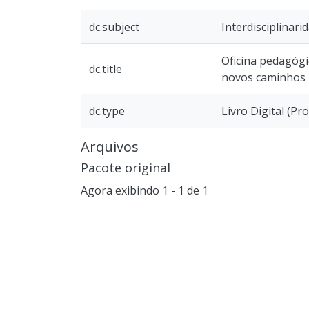
dc.subject
Interdisciplinari
Oficina pedagógic
dc.title
novos caminhos n
dc.type
Livro Digital (Pr
Arquivos
Pacote original
Agora exibindo
1 - 1 de 1