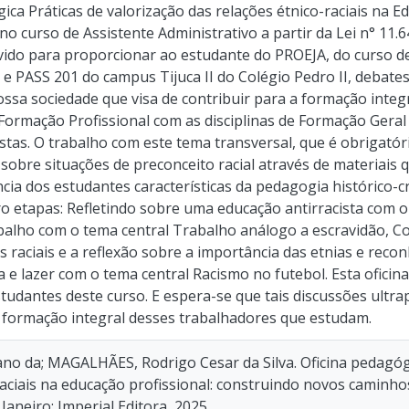
ica Práticas de valorização das relações étnico-raciais na E
o curso de Assistente Administrativo a partir da Lei n° 11
vido para proporcionar ao estudante do PROEJA, do curso de
e PASS 201 do campus Tijuca II do Colégio Pedro II, debates
sa sociedade que visa de contribuir para a formação integ
 Formação Profissional com as disciplinas de Formação Geral 
stas. O trabalho com este tema transversal, que é obrigatór
 sobre situações de preconceito racial através de materiais
cia dos estudantes características da pedagogia histórico-cr
ro etapas: Refletindo sobre uma educação antirracista com 
abalho com o tema central Trabalho análogo a escravidão, Co
s raciais e a reflexão sobre a importância das etnias e rec
a e lazer com o tema central Racismo no futebol. Esta oficina
estudantes deste curso. E espera-se que tais discussões ult
 formação integral desses trabalhadores que estudam.
iano da; MAGALHÃES, Rodrigo Cesar da Silva. Oficina pedagógi
raciais na educação profissional: construindo novos caminhos
 Janeiro: Imperial Editora, 2025.