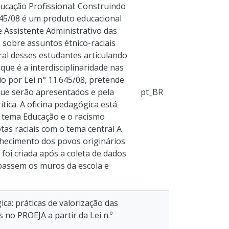
ducação Profissional: Construindo
.645/08 é um produto educacional
 Assistente Administrativo das
 sobre assuntos étnico-raciais
ral desses estudantes articulando
que é a interdisciplinaridade nas
io por Lei n° 11.645/08, pretende
 que serão apresentados e pela
pt_BR
ítica. A oficina pedagógica está
o tema Educação e o racismo
tas raciais com o tema central A
onhecimento dos povos originários
 foi criada após a coleta de dados
rapassem os muros da escola e
ca: práticas de valorização das
 no PROEJA a partir da Lei n.º