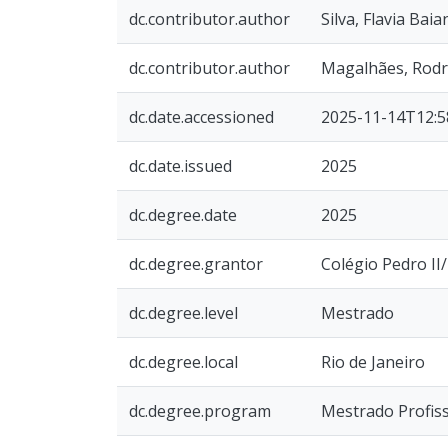
dc.contributor.author
Silva, Flavia Bai
dc.contributor.author
Magalhães, Rodri
dc.date.accessioned
2025-11-14T12:5
dc.date.issued
2025
dc.degree.date
2025
dc.degree.grantor
Colégio Pedro I
dc.degree.level
Mestrado
dc.degree.local
Rio de Janeiro
dc.degree.program
Mestrado Profiss