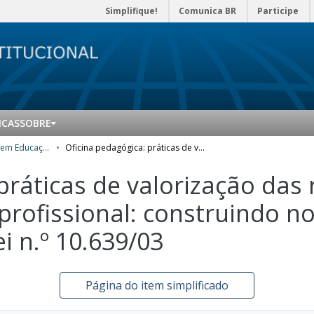
Simplifique!
Comunica BR
Participe
ICAS
SOBRE
Mestrado Profissional em Educação Profissional e Tecnológica (ProfEPT) - Produtos Educacionais
Oficina pedagógica: práticas de valorização das relações étnico-raciais na educação profissional: construindo novos caminhos no PROEJA a partir da Lei n.º 10.639/03
práticas de valorização das 
 profissional: construindo 
i n.º 10.639/03
Página do item simplificado