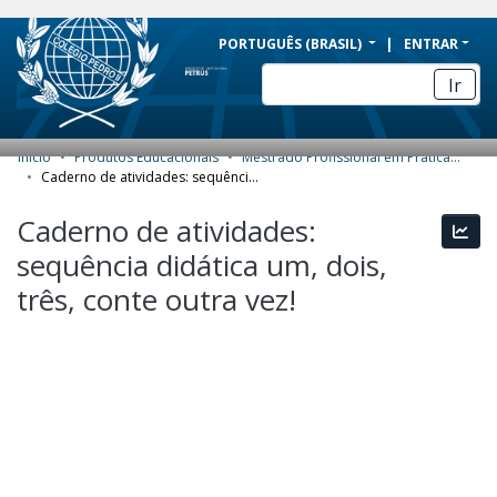
BRAZIL
PORTUGUÊS (BRASIL)
ENTRAR
Simplifique!
Ir
Comunica BR
Participe
Início
Produtos Educacionais
Mestrado Profissional em Práticas de Educação Básica (MPPEB) - Produtos Educacionais
COMUNIDADES E COLEÇÕES
Acesso à informação
Caderno de atividades: sequência didática um, dois, três, conte outra vez!
Legislação
NAVEGAR
Caderno de atividades:
Esta
Canais
sequência didática um, dois,
ESTATÍSTICAS
três, conte outra vez!
SOBRE