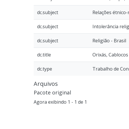
dc.subject
Relações étnico-r
dc.subject
Intolerância relig
dc.subject
Religião - Brasil
dc.title
Orixás, Cablocos 
dc.type
Trabalho de Conc
Arquivos
Pacote original
Agora exibindo
1 - 1 de 1