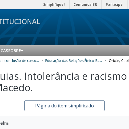
Simplifique!
Comunica BR
Participe
ICAS
SOBRE
Trabalhos de conclusão de curso de Especialização
Educação das Relações Étnico-Raciais no Ensino Básico (Ererebá)
uias. intolerância e racismo 
Macedo.
Página do item simplificado
ueira