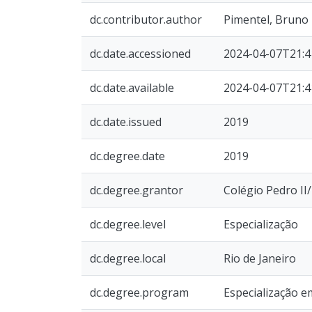
dc.contributor.author
Pimentel, Bruno
dc.date.accessioned
2024-04-07T21:4
dc.date.available
2024-04-07T21:4
dc.date.issued
2019
dc.degree.date
2019
dc.degree.grantor
Colégio Pedro I
dc.degree.level
Especialização
dc.degree.local
Rio de Janeiro
dc.degree.program
Especialização e