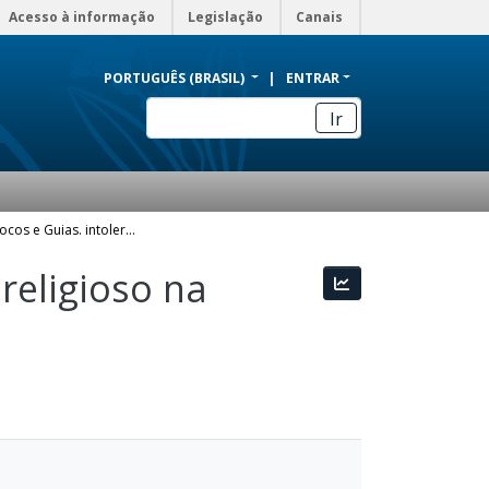
Acesso à informação
Legislação
Canais
PORTUGUÊS (BRASIL)
ENTRAR
Ir
Orixás, Cablocos e Guias. intolerância e racismo religioso na construção de Edir Macedo.
religioso na
Estatísticas