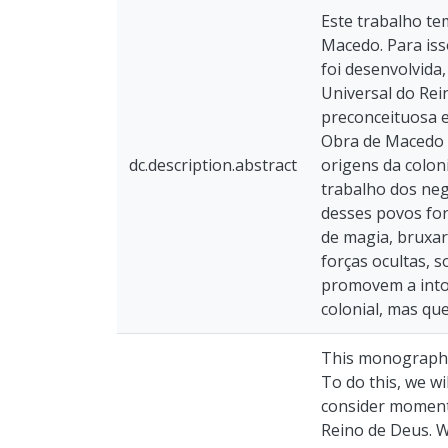
Este trabalho te
Macedo. Para iss
foi desenvolvida
Universal do Re
preconceituosa e
Obra de Macedo r
dc.description.abstract
origens da colon
trabalho dos neg
desses povos for
de magia, bruxar
forças ocultas, 
promovem a intol
colonial, mas qu
This monography 
To do this, we wi
consider moments
Reino de Deus. W