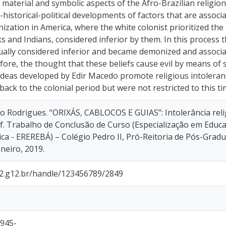
e material and symbolic aspects of the Afro-Brazilian religio
o-historical-political developments of factors that are associ
ization in America, where the white colonist prioritized the
s and Indians, considered inferior by them. In this process t
ally considered inferior and became demonized and associat
efore, the thought that these beliefs cause evil by means o
 ideas developed by Edir Macedo promote religious intoleran
back to the colonial period but were not restricted to this ti
Rodrigues. “ORIXÁS, CABLOCOS E GUIAS”: Intolerância relig
f. Trabalho de Conclusão de Curso (Especialização em Educa
ca - EREREBÁ) – Colégio Pedro II, Pró-Reitoria de Pós-Grad
aneiro, 2019.
p2.g12.br/handle/123456789/2849
1945-