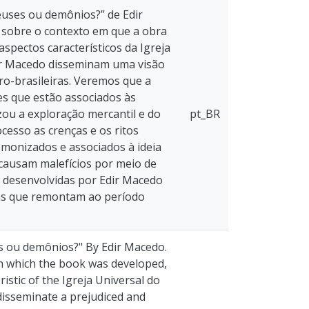
deuses ou demônios?” de Edir
s sobre o contexto em que a obra
spectos característicos da Igreja
or Macedo disseminam uma visão
fro-brasileiras. Veremos que a
es que estão associados às
ou a exploração mercantil e do
pt_BR
cesso as crenças e os ritos
monizados e associados à ideia
s causam malefícios por meio de
as desenvolvidas por Edir Macedo
tas que remontam ao período
s ou demônios?" By Edir Macedo.
 in which the book was developed,
stic of the Igreja Universal do
disseminate a prejudiced and