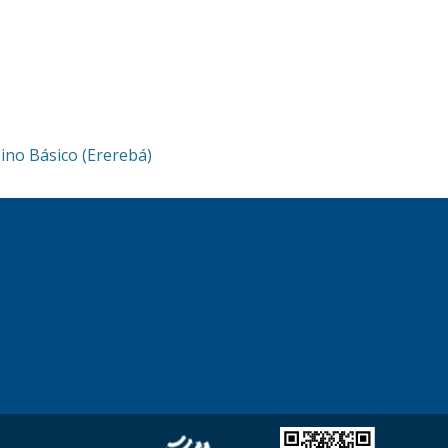
ino Básico (Ererebá)