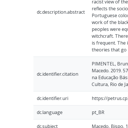
racist view of th
reflects the soci
dc.description.abstract
Portuguese colon
work of the black
peoples were equ
witchcraft. Ther
is frequent. The
theories that go 
PIMENTEL, Bruno 
Macedo. 2019. 57
dc.identifier.citation
na Educação Bási
Cultura, Rio de J
dc.identifier.uri
https://petrus.c
dc.language
pt_BR
dc.subject
Macedo, Bispo, 