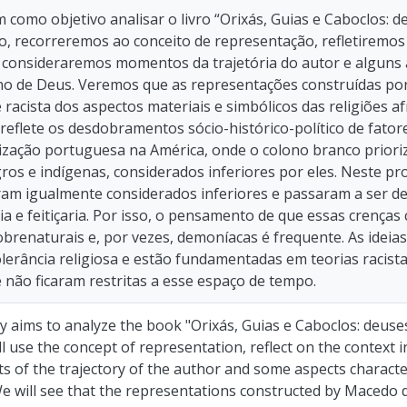
m como objetivo analisar o livro “Orixás, Guias e Caboclos: 
o, recorreremos ao conceito de representação, refletiremo
, consideraremos momentos da trajetória do autor e alguns a
ino de Deus. Veremos que as representações construídas p
 racista dos aspectos materiais e simbólicos das religiões a
eflete os desdobramentos sócio-histórico-político de fator
ização portuguesa na América, onde o colono branco prioriz
ros e indígenas, considerados inferiores por eles. Neste pro
am igualmente considerados inferiores e passaram a ser de
ia e feitiçaria. Por isso, o pensamento de que essas crença
sobrenaturais e, por vezes, demoníacas é frequente. As idei
erância religiosa e estão fundamentadas em teorias racis
e não ficaram restritas a esse espaço de tempo.
aims to analyze the book "Orixás, Guias e Caboclos: deuse
ll use the concept of representation, reflect on the context
 of the trajectory of the author and some aspects characteri
e will see that the representations constructed by Macedo 