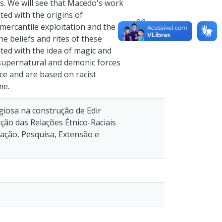
ns. We will see that Macedo's work
ated with the origins of
en
 mercantile exploitation and the
he beliefs and rites of these
ed with the idea of magic and
f supernatural and demonic forces
ce and are based on racist
me.
iosa na construção de Edir
ção das Relações Étnico-Raciais
uação, Pesquisa, Extensão e