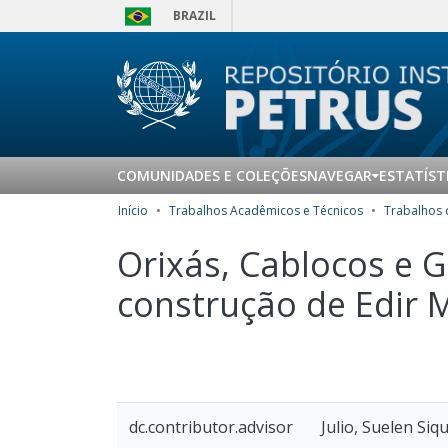
BRAZIL
COMUNIDADES E COLEÇÕES
NAVEGAR
ESTATÍST
Início
Trabalhos Acadêmicos e Técnicos
Orixás, Cablocos e G
construção de Edir 
dc.contributor.advisor
Julio, Suelen Siq