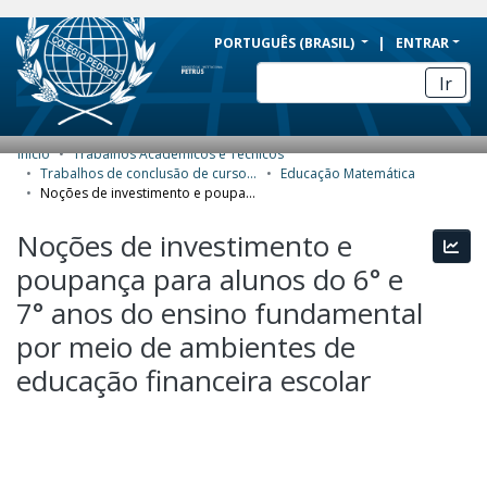
BRAZIL
PORTUGUÊS (BRASIL)
ENTRAR
Simplifique!
Ir
Comunica BR
Participe
Início
Trabalhos Acadêmicos e Técnicos
COMUNIDADES E COLEÇÕES
Acesso à informação
Trabalhos de conclusão de curso de Especialização
Educação Matemática
Noções de investimento e poupança para alunos do 6° e 7° anos do ensino fundamental por meio de ambientes de educação financeira escolar
Legislação
NAVEGAR
Noções de investimento e
Canais
Esta
ESTATÍSTICAS
poupança para alunos do 6° e
SOBRE
7° anos do ensino fundamental
por meio de ambientes de
educação financeira escolar