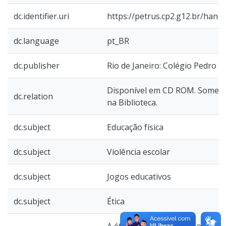
dc.identifier.uri
https://petrus.cp2.g12.br/han
dc.language
pt_BR
dc.publisher
Rio de Janeiro: Colégio Pedro II,
Disponível em CD ROM. Soment
dc.relation
na Biblioteca.
dc.subject
Educação física
dc.subject
Violência escolar
dc.subject
Jogos educativos
dc.subject
Ética