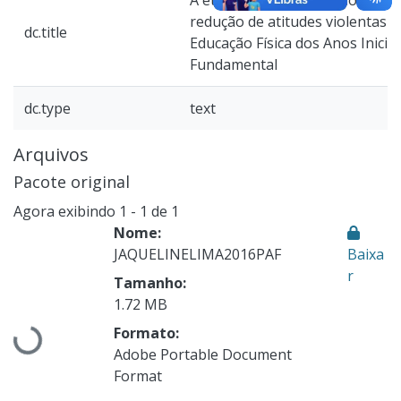
A ética cooperativa como altern
redução de atitudes violentas n
dc.title
Educação Física dos Anos Inicia
Fundamental
dc.type
text
Arquivos
Pacote original
Agora exibindo
1 - 1 de 1
Nome:
JAQUELINELIMA2016PAF
Baixa
r
Tamanho:
Carregando...
1.72 MB
Formato:
Adobe Portable Document
Format