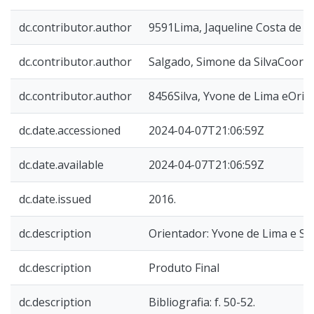
dc.contributor.author
9591Lima, Jaqueline Costa de
dc.contributor.author
Salgado, Simone da SilvaCoor
dc.contributor.author
8456Silva, Yvone de Lima eOrie
dc.date.accessioned
2024-04-07T21:06:59Z
dc.date.available
2024-04-07T21:06:59Z
dc.date.issued
2016.
dc.description
Orientador: Yvone de Lima e Sil
dc.description
Produto Final
dc.description
Bibliografia: f. 50-52.