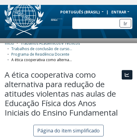
BRAZIL
PORTUGUÊS (BRASIL)
ENTRAR
Simplifique!
Ir
Comunica BR
Participe
Início
Trabalhos Acadêmicos e Técnicos
COMUNIDADES E COLEÇÕES
Acesso à informação
Trabalhos de conclusão de curso de Especialização
Programa de Residência Docente
Legislação
NAVEGAR
A ética cooperativa como alternativa para redução de atitudes violentas nas aulas de Educação Física dos Anos Iniciais do Ensino Fundamental
Canais
ESTATÍSTICAS
A ética cooperativa como
Esta
alternativa para redução de
SOBRE
atitudes violentas nas aulas de
Educação Física dos Anos
Iniciais do Ensino Fundamental
Página do item simplificado