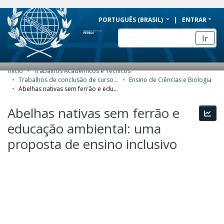
BRAZIL
PORTUGUÊS (BRASIL)
ENTRAR
Simplifique!
Ir
Comunica BR
Participe
Início
Trabalhos Acadêmicos e Técnicos
COMUNIDADES E COLEÇÕES
Acesso à informação
Trabalhos de conclusão de curso de Especialização
Ensino de Ciências e Biologia
Abelhas nativas sem ferrão e educação ambiental: uma proposta de ensino inclusivo
Legislação
NAVEGAR
Abelhas nativas sem ferrão e
Canais
Esta
ESTATÍSTICAS
educação ambiental: uma
SOBRE
proposta de ensino inclusivo